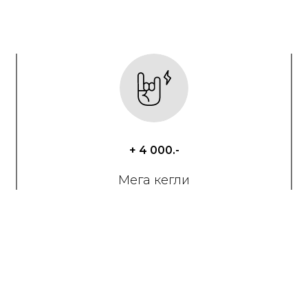
+ 4 000.-
Мега кегли