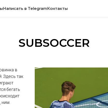
вы
Написать в Telegram
Контакты
SUBSOCCER
новинка в
. Здесь так
 играют
тся бегать
роисходит
 ним.