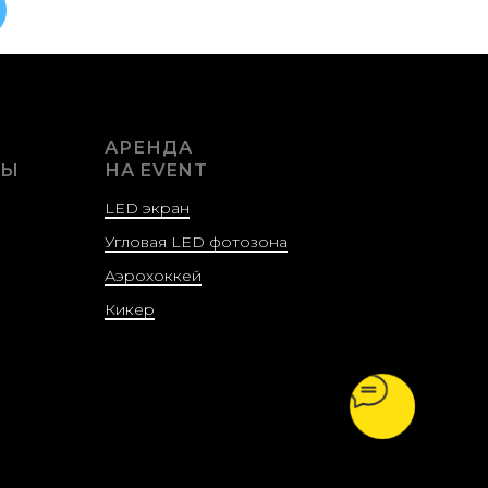
АРЕНДА
ВЫ
НА EVENT
LED экран
Угловая LED фотозона
Аэрохоккей
Кикер