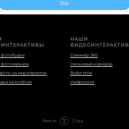
Max
И
НАШИ
ИНТЕРАКТИВЫ
ВИДЕОИНТЕРАКТИ
 фотобудки
Спиннер 360
 фотозеркала
Неоновый коридор
 фото на мероприятии
Bullet time
дка на колёсах
Нейросети
Tilda
Made on